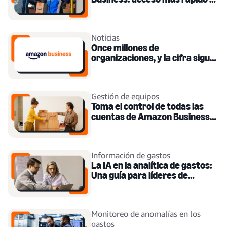
mayor seguridad para tu
cuenta.
Noticias
Once millones de
organizaciones, y la cifra sigue
subiendo: Lo que hace que los
clientes vuelvan a Amazon
Business
Gestión de equipos
Toma el control de todas las
cuentas de Amazon Business
asociadas al dominio de tu
empresa
Información de gastos
La IA en la analítica de gastos:
Una guía para líderes de
finanzas
Monitoreo de anomalías en los
gastos