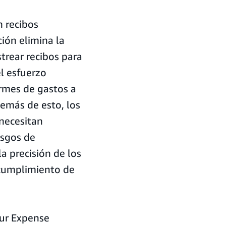
n
 recibos
ión elimina la
trear recibos para
el esfuerzo
rmes de gastos a
emás de esto, los
 necesitan
esgos de
a precisión de los
 cumplimiento de
ur Expense