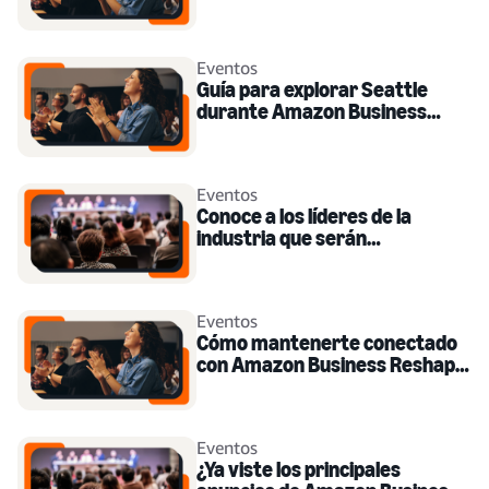
economista Rebecca
Patterson
Eventos
Guía para explorar Seattle
durante Amazon Business
Reshape 2025
Eventos
Conoce a los líderes de la
industria que serán
protagonistas en Amazon
Business Reshape 2025.
Eventos
Cómo mantenerte conectado
con Amazon Business Reshape
durante todo el año
Eventos
¿Ya viste los principales