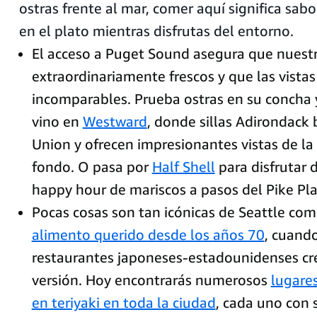
ostras frente al mar, comer aquí significa sabo
en el plato mientras disfrutas del entorno.
El acceso a Puget Sound asegura que nuest
extraordinariamente frescos y que las vistas
incomparables. Prueba ostras en su concha 
vino en
Westward
, donde sillas Adirondack 
Union y ofrecen impresionantes vistas de l
fondo. O pasa por
Half Shell
para disfrutar 
happy hour de mariscos a pasos del Pike Pl
Pocas cosas son tan icónicas de Seattle como
alimento querido desde los años 70
, cuando
restaurantes japoneses-estadounidenses cr
versión. Hoy encontrarás numerosos
lugare
en teriyaki en toda la ciudad
, cada uno con 