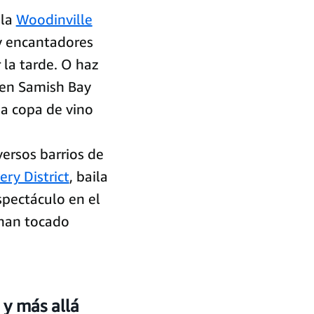
 la
Woodinville
y encantadores
 la tarde. O haz
en Samish Bay
na copa de vino
versos barrios de
ery District
, baila
espectáculo en
el
han tocado
 y más allá