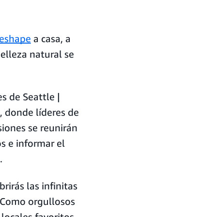
Reshape
a casa, a
elleza natural se
s de Seattle |
, donde líderes de
siones se reunirán
s e informar el
.
rirás las infinitas
. Como orgullosos
ocales favoritos