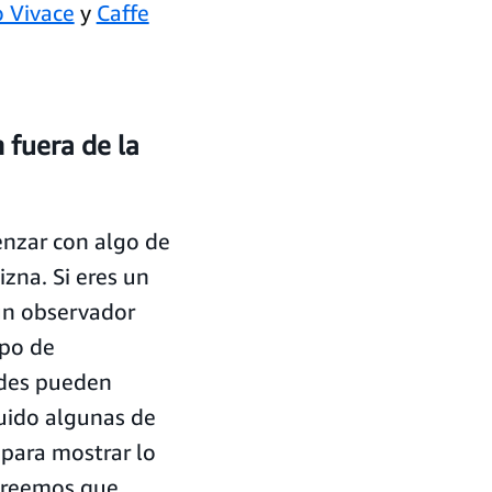
o Vivace
y
Caffe
 fuera de la
enzar con algo de
izna. Si eres un
 un observador
ipo de
ades pueden
uido algunas de
 para mostrar lo
Creemos que