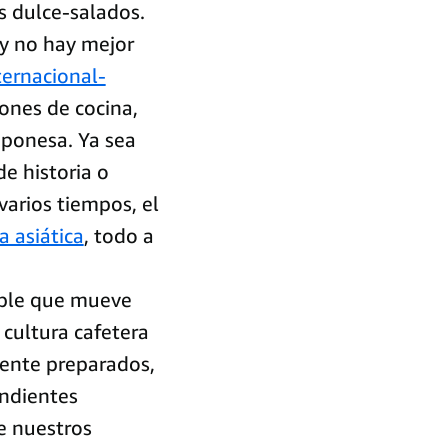
os dulce-salados.
 y no hay mejor
nternacional-
ones de cocina,
japonesa. Ya sea
e historia o
arios tiempos, el
a asiática
, todo a
ible que mueve
 cultura cafetera
mente preparados,
endientes
e nuestros