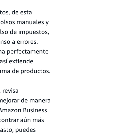
os, de esta
bolsos manuales y
olso de impuestos,
nso a errores.
ona perfectamente
así extiende
ama de productos.
 revisa
 mejorar de manera
 Amazon Business
ncontrar aún más
gasto, puedes