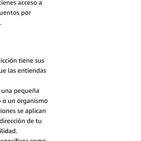
ienes acceso a
cuentos por
.
dicción tiene sus
ue las entiendas
s una pequeña
ro o un organismo
iones se aplican
dirección de tu
ilidad.
específicos como