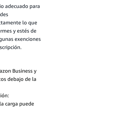
rio adecuado para
edes
actamente lo que
firmes y estés de
lgunas exenciones
scripción.
azon Business y
tos debajo de la
ción:
 la carga puede