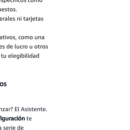
uestos.
rales ni tarjetas
cativos, como una
es de lucro u otros
u elegibilidad
os
zar? El Asistente.
figuración
te
a serie de