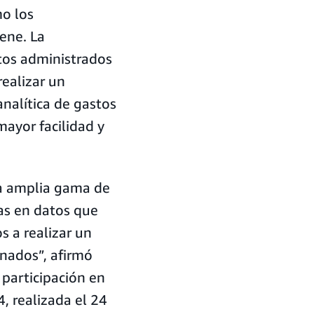
o los
ene. La
tos administrados
realizar un
analítica de gastos
mayor facilidad y
na amplia gama de
as en datos que
s a realizar un
nados”, afirmó
 participación en
 realizada el 24