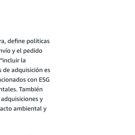
, define políticas
nvío y el pedido
 “incluir la
s de adquisición es
lacionados con ESG
ntales. También
 adquisiciones y
pacto ambiental y