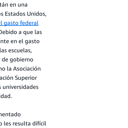
stán en una
los Estados Unidos,
l gasto federal
 Debido a que las
nte en el gasto
las escuelas,
y de gobierno
mo la Asociación
cación Superior
s universidades
idad.
umentado
les resulta difícil