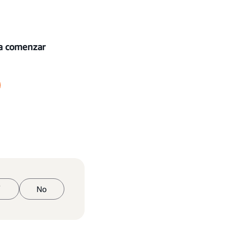
ra comenzar
í
No