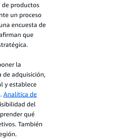
ón de productos
ente un proceso
una encuesta de
 afirman que
tratégica.
oner la
a de adquisición,
l y establece
e.
Analítica de
sibilidad del
mprender qué
etivos. También
egión.