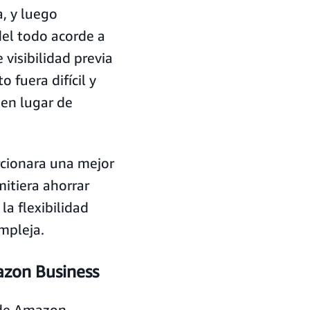
, y luego
del todo acorde a
 visibilidad previa
 fuera difícil y
 en lugar de
rcionara una mejor
mitiera ahorrar
la flexibilidad
mpleja.
azon Business
 de Amazon