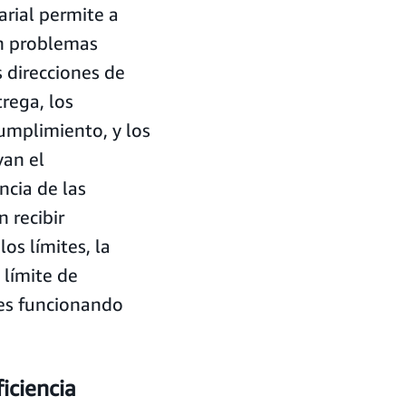
arial permite a
n problemas
 direcciones de
rega, los
umplimiento, y los
yan el
ncia de las
 recibir
os límites, la
 límite de
es funcionando
iciencia