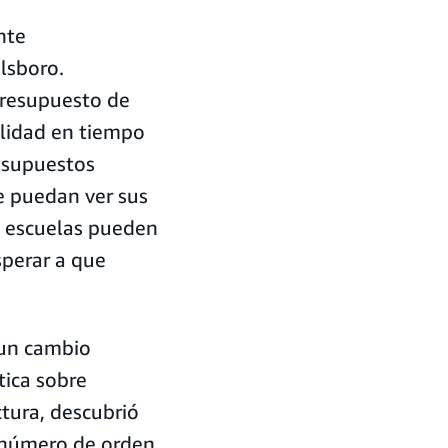
nte
llsboro.
presupuesto de
ilidad en tiempo
resupuestos
e puedan ver sus
s escuelas pueden
sperar a que
"un cambio
tica sobre
tura, descubrió
 número de orden