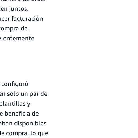
en juntos.
acer facturación
 compra de
celentemente
 configuró
en solo un par de
lantillas y
e beneficia de
aban disponibles
e compra, lo que