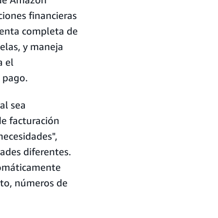
ciones financieras
cuenta completa de
elas, y maneja
a el
e pago.
al sea
e facturación
necesidades",
ades diferentes.
tomáticamente
sto, números de