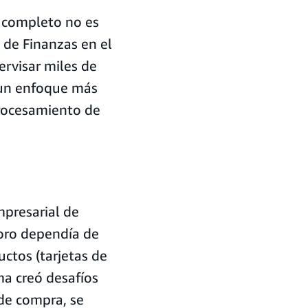
r completo no es
e de Finanzas en el
pervisar miles de
 un enfoque más
procesamiento de
presarial de
boro dependía de
uctos (tarjetas de
ma creó desafíos
 de compra, se