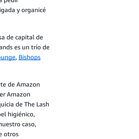
igada y organicé
a de capital de
ands es un trío de
ounge
,
Bishops
ante de Amazon
der Amazon
quicia de The Lash
el higiénico,
 nuestro caso,
e otros