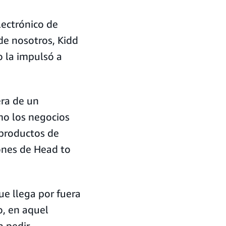
lectrónico de
de nosotros, Kidd
o la impulsó a
era de un
o los negocios
 productos de
iones de Head to
ue llega por fuera
o, en aquel
a pedir