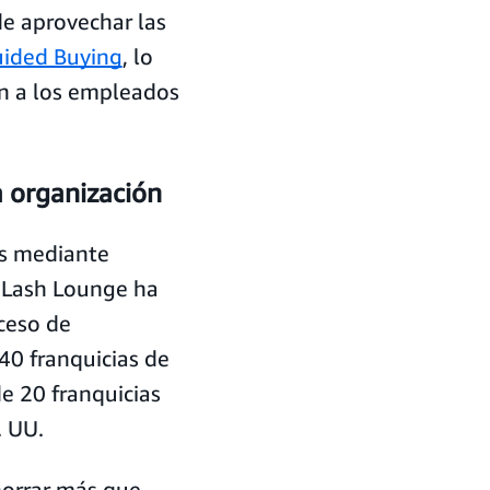
de aprovechar las
ided Buying
, lo
an a los empleados
a organización
os mediante
e Lash Lounge ha
ceso de
0 franquicias de
e 20 franquicias
. UU.
horrar más que