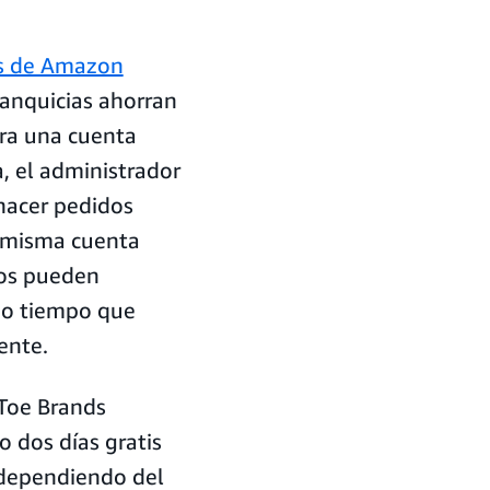
as de Amazon
ranquicias ahorran
ura una cuenta
a, el administrador
 hacer pedidos
 misma cuenta
ios pueden
mo tiempo que
ente.
Toe Brands
o dos días gratis
 dependiendo del