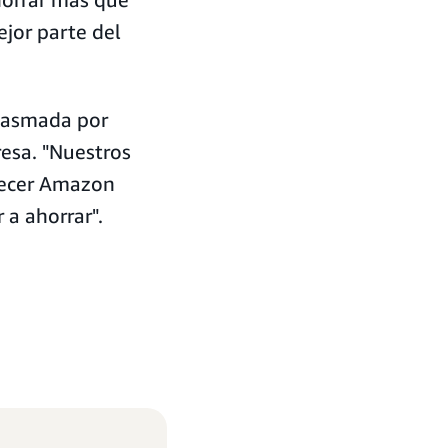
ejor parte del
siasmada por
esa. "Nuestros
recer Amazon
 a ahorrar".