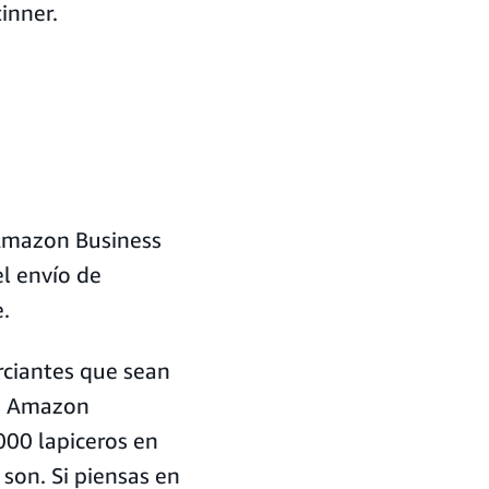
inner.
 Amazon Business
l envío de
.
ciantes que sean
on Amazon
000 lapiceros en
 son. Si piensas en