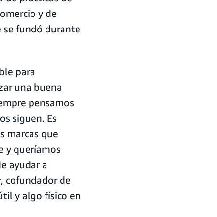
comercio y de
e se fundó durante
ble para
izar una buena
siempre pensamos
os siguen. Es
as marcas que
ce y queríamos
e ayudar a
r, cofundador de
l y algo físico en