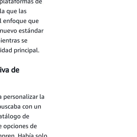
 plataformas de
la que las
el enfoque que
n nuevo estándar
ientras se
idad principal.
iva de
 personalizar la
 buscaba con un
atálogo de
e opciones de
mpren. Había solo