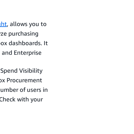
ght
, allows you to
yze purchasing
box dashboards. It
 and Enterprise
 Spend Visibility
box Procurement
number of users in
 Check with your