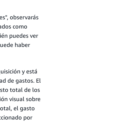
es", observarás
etados como
ién puedes ver
puede haber
isición y está
ad de gastos. El
sto total de los
ón visual sobre
otal, el gasto
ccionado por