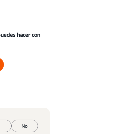
puedes hacer con
í
No