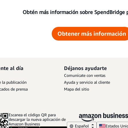
Obtén más información sobre SpendBridge 
Obtener más información
nte al día
Déjanos ayudarte
Comunícate con ventas
 la publicación
Ayuda y servicio al cliente
ados de prensa
Mapa del sitio
Escanea el código QR para
descargar la nueva aplicación de
Amazon Business
Español
Estados Uni