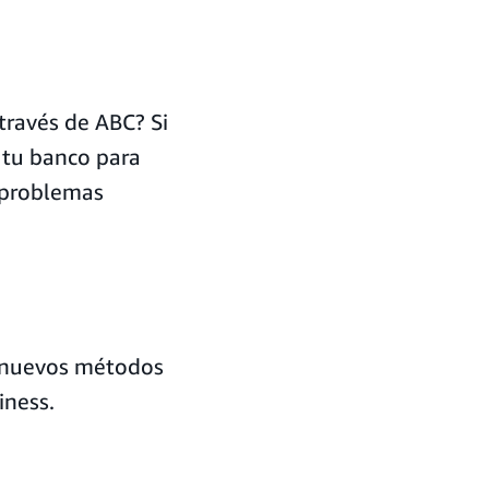
través de ABC? Si
 tu banco para
r problemas
a nuevos métodos
iness.