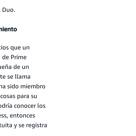
n Duo.
miento
cios que un
 de Prime
ueña de un
te se llama
e ha sido miembro
cosas para su
odría conocer los
ess, entonces
ita y se registra