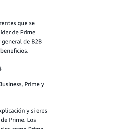
rentes que se
líder de Prime
r general de B2B
beneficios.
s
Business, Prime y
icación y si eres
 de Prime. Los
icios como Prime