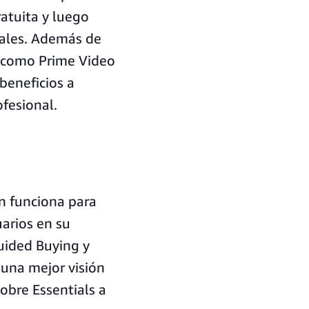
atuita y luego
nales. Además de
s como Prime Video
beneficios a
fesional.
an funciona para
arios en su
uided Buying y
s una mejor visión
obre Essentials a