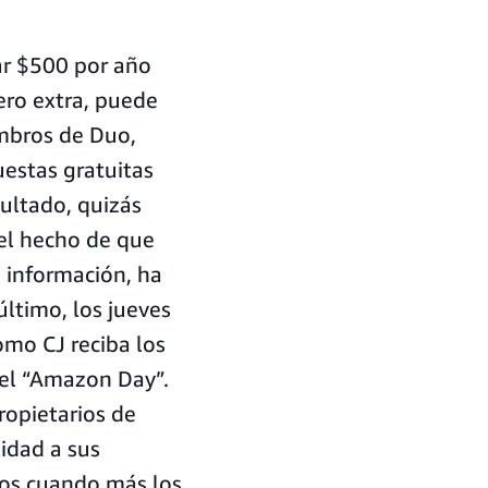
ar $500 por año
nero extra, puede
embros de Duo,
estas gratuitas
ultado, quizás
el hecho de que
 información, ha
ltimo, los jueves
omo CJ reciba los
 el “Amazon Day”.
ropietarios de
lidad a sus
ros cuando más los