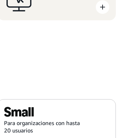
Obtén más información
Obté
Small
Para organizaciones con hasta
20 usuarios