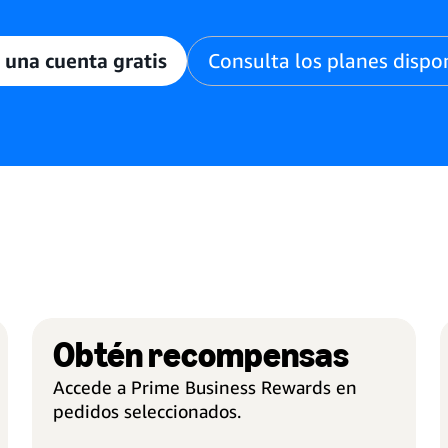
 una cuenta gratis
Consulta los planes dispo
Obtén recompensas
ENTREGAS RÁPIDAS Y GRATIS
Accede a Prime Business Rewards en
En pedidos seleccionados
V
pedidos seleccionados.
Obtén envíos gratis en dos días, en un
G