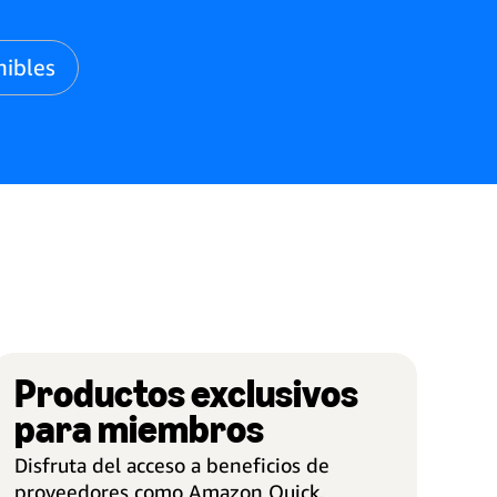
nibles
Productos exclusivos
OBTÉN RECOMPENSAS
MÁS 
para miembros
ale la pena ser miembro
Desb
Disfruta del acceso a beneficios de
ana recompensas de Prime Business al
Los m
proveedores como Amazon Quick,