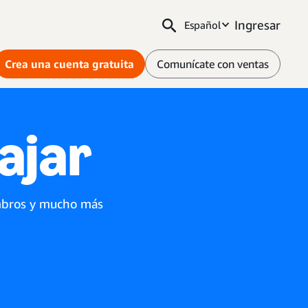
Ingresar
Español
Crea una cuenta gratuita
Comunícate con ventas
ajar
iembros y mucho más