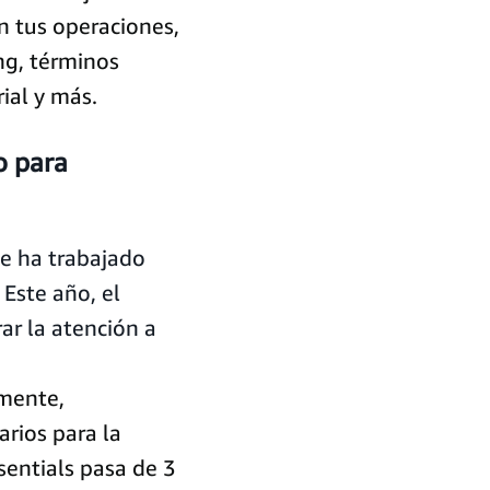
n tus operaciones,
ng, términos
ial y más.
o para
e ha trabajado
 Este año, el
r la atención a
mente,
rios para la
sentials pasa de 3