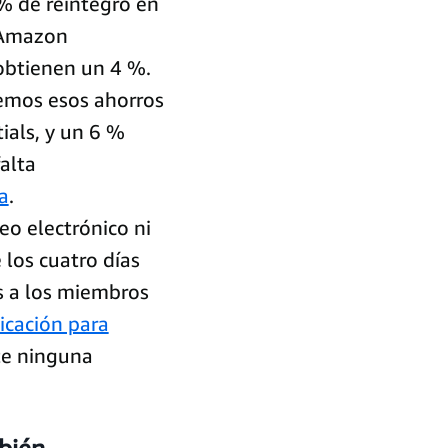
% de reintegro en
 Amazon
 obtienen un 4 %.
emos esos ahorros
ials, y un 6 %
alta
a
.
reo electrónico ni
los cuatro días
s a los miembros
icación para
te ninguna