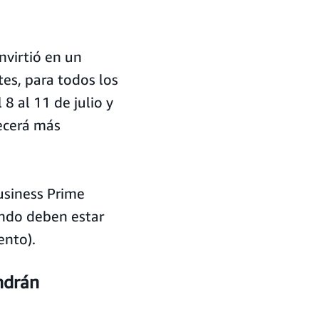
nvirtió en un
tes, para todos los
8 al 11 de julio y
recerá más
usiness Prime
ndo deben estar
ento).
ndrán