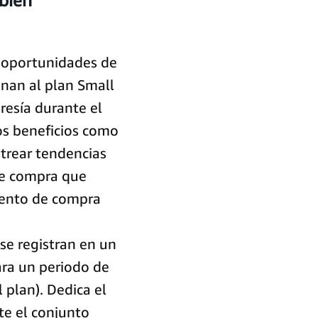
bién
 oportunidades de
unan al plan Small
esía durante el
los beneficios como
strear tendencias
 de compra que
iento de compra
 se registran en un
ara un periodo de
 plan). Dedica el
te el conjunto