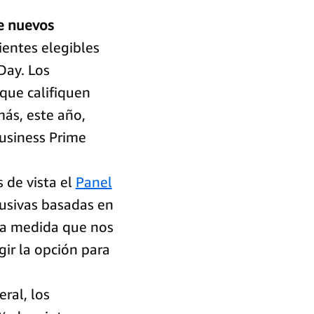
de nuevos
entes elegibles
Day. Los
que califiquen
ás, este año,
usiness Prime
 de vista el
Panel
lusivas basadas en
 a medida que nos
gir la opción para
ral, los