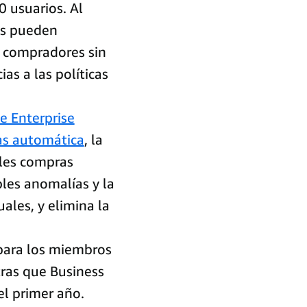
 usuarios. Al
tes pueden
s compradores sin
as a las políticas
e Enterprise
as automática
, la
bles compras
bles anomalías y la
ales, y elimina la
 para los miembros
ras que Business
el primer año.