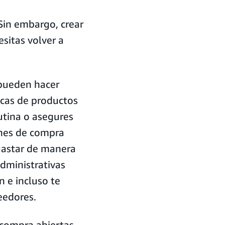
 Sin embargo, crear
sitas volver a
 pueden hacer
zcas de productos
utina o asegures
enes de compra
 gastar de manera
dministrativas
n e incluso te
eedores.
compra abiertas,