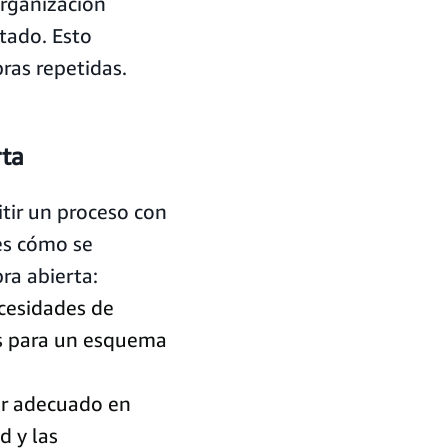
organización
atado. Esto
ras repetidas.
rta
tir un proceso con
es cómo se
ra abierta:
ecesidades de
as para un esquema
or adecuado en
d y las