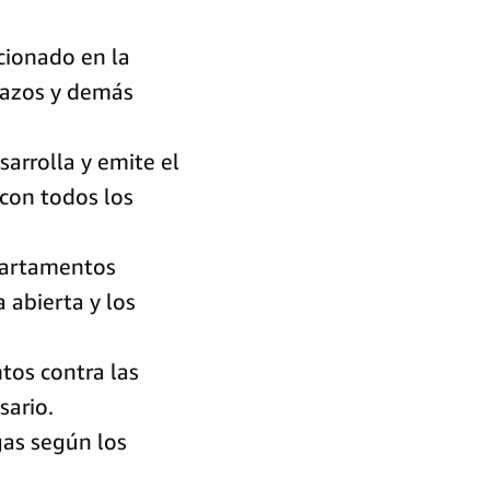
cionado en la
plazos y demás
arrolla y emite el
con todos los
partamentos
 abierta y los
os contra las
sario.
gas según los