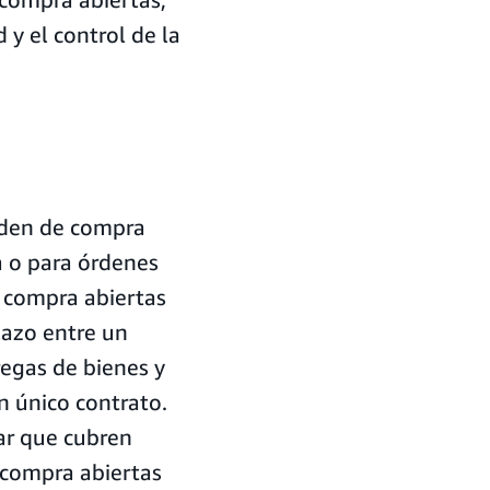
 y el control de la
rden de compra
a o para órdenes
e compra abiertas
lazo entre un
egas de bienes y
n único contrato.
ar que cubren
 compra abiertas