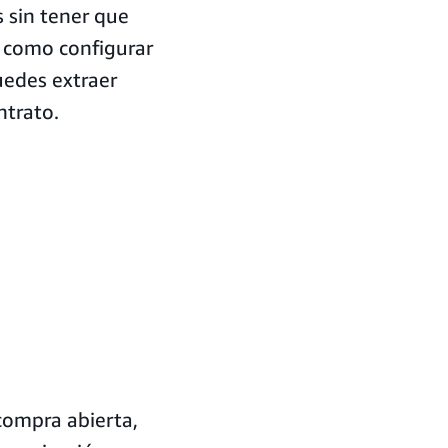
 sin tener que
 como configurar
uedes extraer
ntrato.
compra abierta,