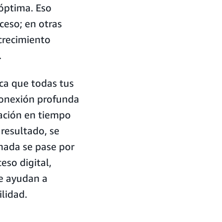
 óptima. Eso
oceso; en otras
crecimiento
.
ica que todas tus
conexión profunda
mación en tiempo
 resultado, se
nada se pase por
eso digital,
e ayudan a
ilidad.