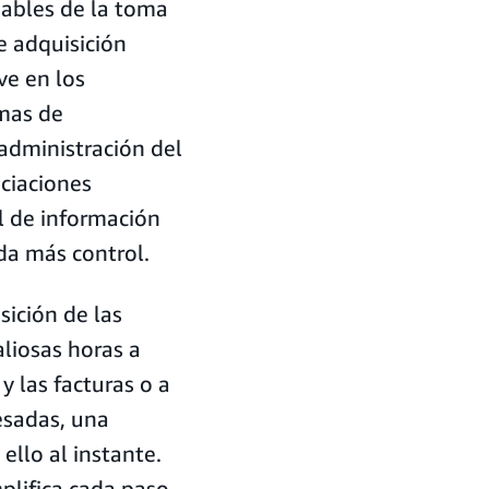
sables de la toma
e adquisición
ve en los
emas de
administración del
ciaciones
l de información
da más control.
sición de las
aliosas horas a
 las facturas o a
resadas, una
llo al instante.
plifica cada paso