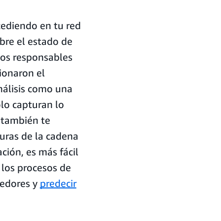
cediendo en tu red
bre el estado de
los responsables
ionaron el
nálisis como una
olo capturan lo
 también te
turas de la cadena
ción, es más fácil
 los procesos de
eedores y
predecir