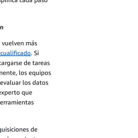
ón
e vuelven más
cualificado
. Si
argarse de tareas
mente, los equipos
 evaluar los datos
experto que
herramientas
quisiciones de