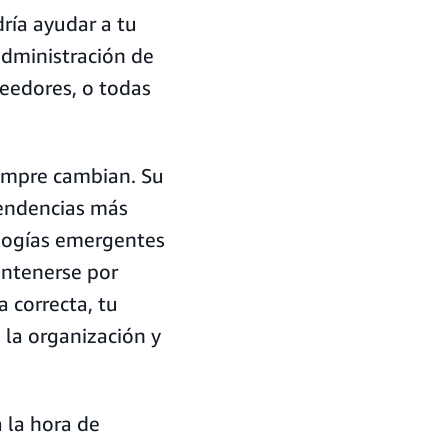
ría ayudar a tu
administración de
veedores, o todas
iempre cambian. Su
tendencias más
ologías emergentes
antenerse por
 correcta, tu
 la organización y
 la hora de