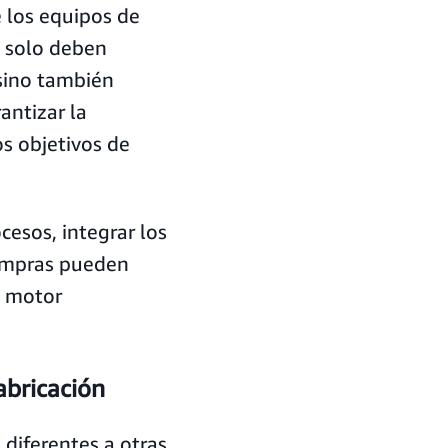
e los equipos de
o solo deben
 sino también
antizar la
os objetivos de
cesos, integrar los
compras pueden
n motor
abricación
 diferentes a otras