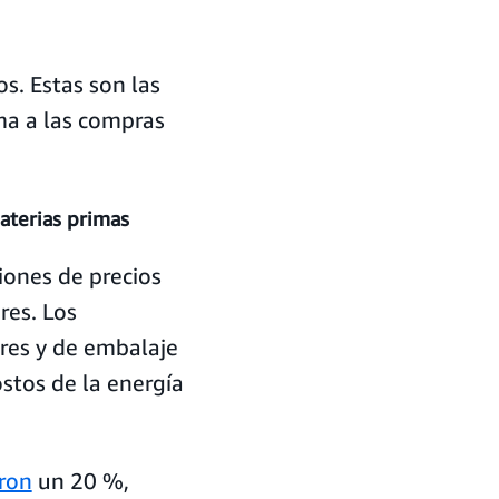
os. Estas son las
ma a las compras
materias primas
iones de precios
res. Los
ores y de embalaje
stos de la energía
aron
un 20 %,