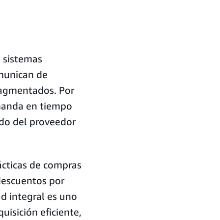
 sistemas
munican de
fragmentados. Por
emanda en tiempo
ado del proveedor
ácticas de compras
descuentos por
ad integral es uno
uisición eficiente,