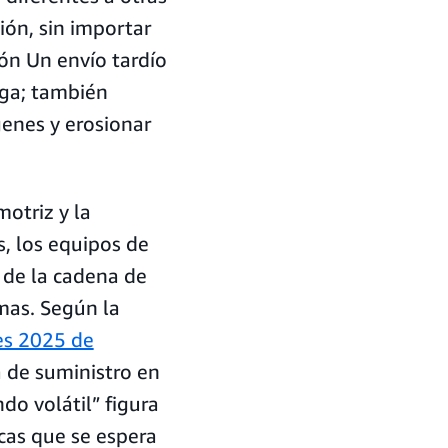
ión, sin importar
ón Un envío tardío
ega; también
genes y erosionar
motriz y la
, los equipos de
d de la cadena de
emas. Según la
es 2025 de
na de suministro en
do volátil” figura
icas que se espera