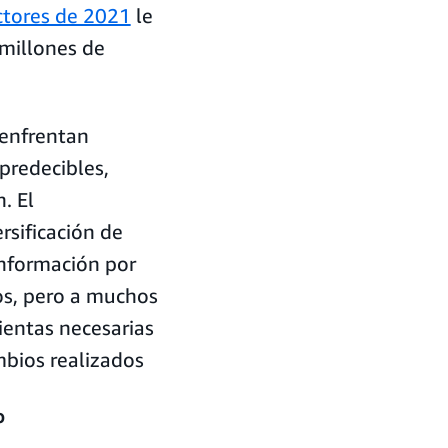
ctores de 2021
le
 millones de
 enfrentan
predecibles,
. El
rsificación de
información por
tos, pero a muchos
mientas necesarias
mbios realizados
o