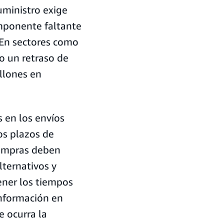
suministro exige
omponente faltante
 En sectores como
so un retraso de
llones en
s en los envíos
os plazos de
compras deben
lternativos y
ener los tiempos
información en
e ocurra la