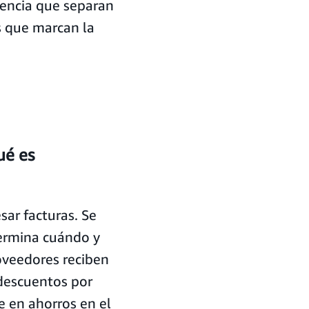
rencia que separan
s que marcan la
ué es
ar facturas. Se
termina cuándo y
oveedores reciben
 descuentos por
 en ahorros en el