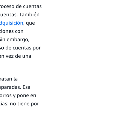
proceso de cuentas
cuentas. También
dquisición
, que
aciones con
 Sin embargo,
o de cuentas por
en vez de una
ratan la
eparadas. Esa
orros y pone en
ias: no tiene por