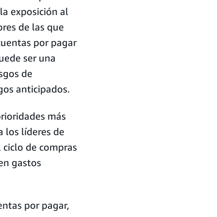
 la exposición al
ores de las que
cuentas por pagar
puede ser una
esgos de
gos anticipados.
prioridades más
 los líderes de
l ciclo de compras
en gastos
entas por pagar,