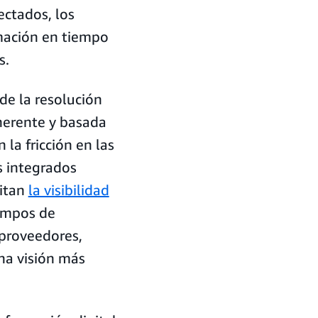
ectados, los
mación en tiempo
s.
de la resolución
herente y basada
la fricción en las
s integrados
mitan
la visibilidad
iempos de
 proveedores,
una visión más