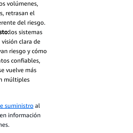
los volúmenes,
s, retrasan el
rente del riesgo.
sto:
los sistemas
visión clara de
van riesgo y cómo
atos confiables,
e vuelve más
en múltiples
de suministro
al
nen información
nes.