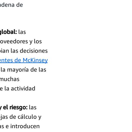
adena de
global:
las
roveedores y los
an las decisiones
entes de McKinsey
la mayoría de las
 muchas
e la actividad
el riesgo:
las
jas de cálculo y
as e introducen