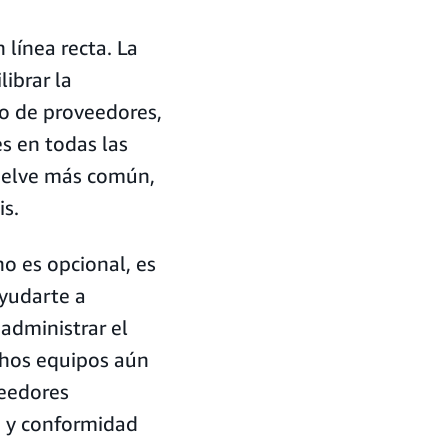
línea recta. La
librar la
ño de proveedores,
s en todas las
vuelve más común,
is.
o es opcional, es
yudarte a
administrar el
chos equipos aún
veedores
a y conformidad