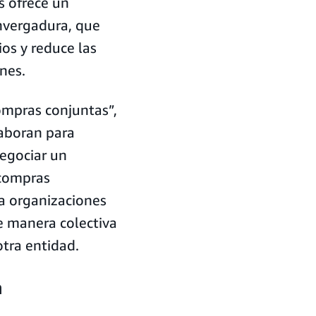
s ofrece un
nvergadura, que
os y reduce las
ones.
ompras conjuntas”,
laboran para
negociar un
 compras
 a organizaciones
e manera colectiva
otra entidad.
a