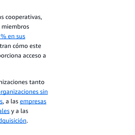
s cooperativas,
us miembros
 % en sus
stran cómo este
porciona acceso a
nizaciones tanto
rganizaciones sin
s
, a las
empresas
ales
y a las
quisición
.